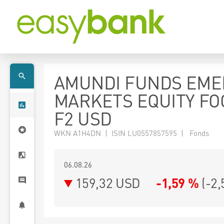
AMUNDI FUNDS EME
MARKETS EQUITY FO
F2 USD
WKN A1H4DN | ISIN LU0557857595 | Fonds
06.08.26
159,32 USD
-1,59 %
(
-2,