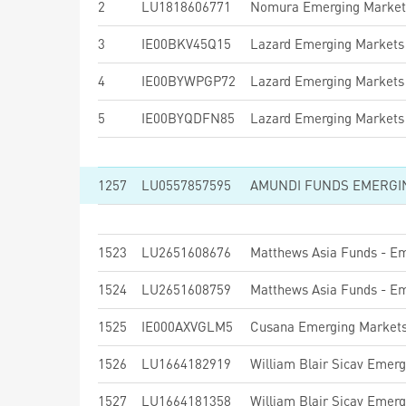
2
LU1818606771
Nomura Emerging Market
3
IE00BKV45Q15
Lazard Emerging Markets
4
IE00BYWPGP72
Lazard Emerging Markets
5
IE00BYQDFN85
Lazard Emerging Markets
1257
LU0557857595
1523
LU2651608676
1524
LU2651608759
1525
IE000AXVGLM5
Cusana Emerging Markets 
1526
LU1664182919
1527
LU1664181358