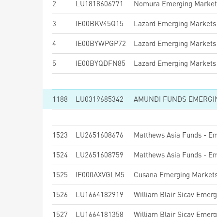
2
LU1818606771
Nomura Emerging Market
3
IE00BKV45Q15
Lazard Emerging Markets
4
IE00BYWPGP72
Lazard Emerging Markets
5
IE00BYQDFN85
Lazard Emerging Markets
1188
LU0319685342
1523
LU2651608676
1524
LU2651608759
1525
IE000AXVGLM5
Cusana Emerging Markets 
1526
LU1664182919
1527
LU1664181358