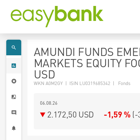
AMUNDI FUNDS EME
MARKETS EQUITY FOC
USD
WKN A0M2GY | ISIN LU0319685342 | Fonds
06.08.26
2.172,50 USD
-1,59 %
(
-