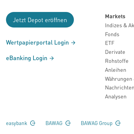
Markets
Jetzt Depot eröffnen
Indizes & A
Fonds
Wertpapierportal Login
ETF
Derivate
eBanking Login
Rohstoffe
Anleihen
Währungen 
Nachrichte
Analysen
easybank
BAWAG
BAWAG Group