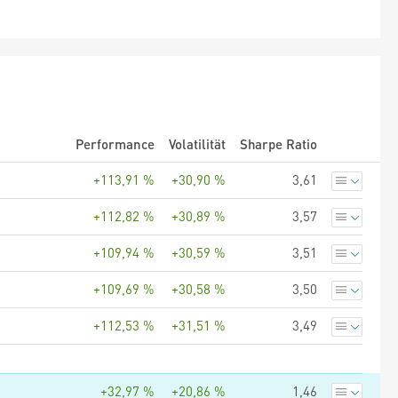
Performance
Volatilität
Sharpe Ratio
+113,91 %
+30,90 %
3,61
+112,82 %
+30,89 %
3,57
+109,94 %
+30,59 %
3,51
+109,69 %
+30,58 %
3,50
+112,53 %
+31,51 %
3,49
+32,97 %
+20,86 %
1,46