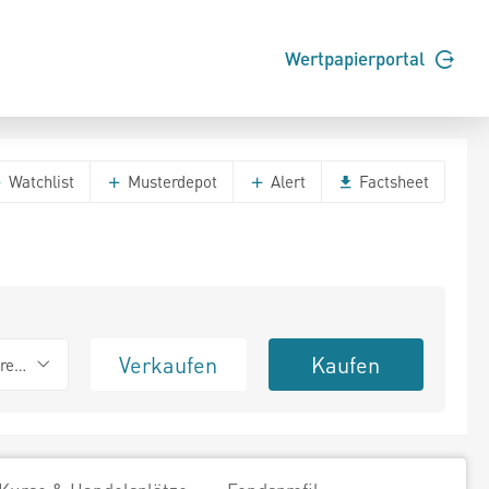
Wertpapierportal
Watchlist
Musterdepot
Alert
Factsheet
Verkaufen
Kaufen
erend