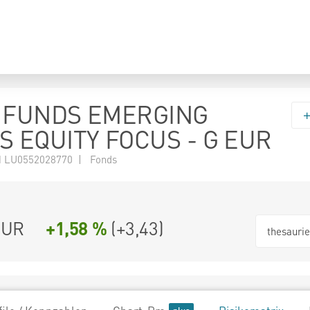
 FUNDS EMERGING
 EQUITY FOCUS - G EUR
 LU0552028770 | Fonds
EUR
+1,58 %
(
+3,43
)
thesauri