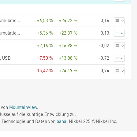
Matthews Asia Funds - Emerging Markets Discovery Fund I-Accumulation USD
+6,53 %
+24,72 %
0,16
Matthews Asia Funds - Emerging Markets Discovery Fund I-Accumulation GBP
+5,36 %
+22,37 %
0,13
+2,16 %
+16,98 %
-0,02
A USD
-7,50 %
+13,88 %
-0,72
-15,47 %
+24,19 %
-0,74
e von
MountainView
.
üsse auf die künftige Entwicklung zu.
. Technologie und Daten von
baha
. Nikkei 225 ©Nikkei Inc.