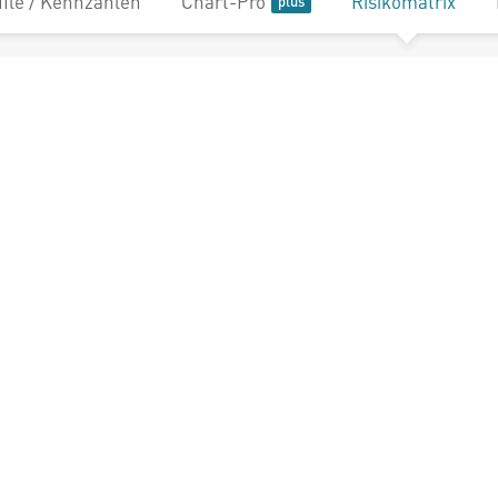
file / Kennzahlen
Chart-Pro
Risikomatrix