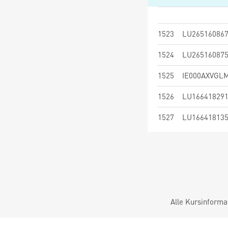
1523
LU26516086
1524
LU26516087
1525
IE000AXVGL
1526
LU16641829
1527
LU16641813
Alle Kursinforma