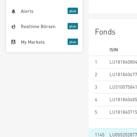
Alerts
Realtime Börsen
Fonds
My Markets
ISIN
1
LU18186080
2
LU18186067
3
LU31007584
4
LU18186068
5
LU18186071
1145
LU05520287