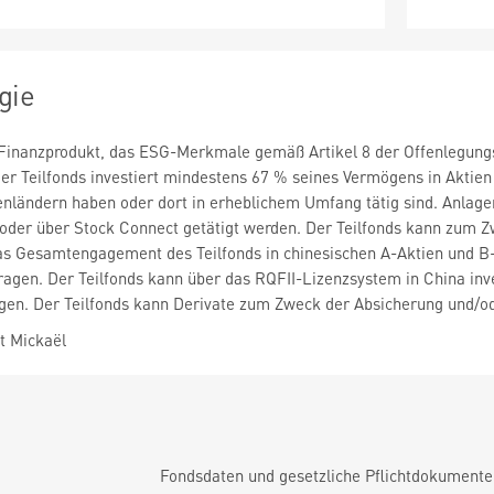
gie
n Finanzprodukt, das ESG-Merkmale gemäß Artikel 8 der Offenlegungs
er Teilfonds investiert mindestens 67 % seines Vermögens in Aktie
lenländern haben oder dort in erheblichem Umfang tätig sind. Anlag
oder über Stock Connect getätigt werden. Der Teilfonds kann zum Z
Das Gesamtengagement des Teilfonds in chinesischen A-Aktien und B
gen. Der Teilfonds kann über das RQFII-Lizenzsystem in China inve
en. Der Teilfonds kann Derivate zum Zweck der Absicherung und/ode
t Mickaël
Fondsdaten und gesetzliche Pflichtdokument