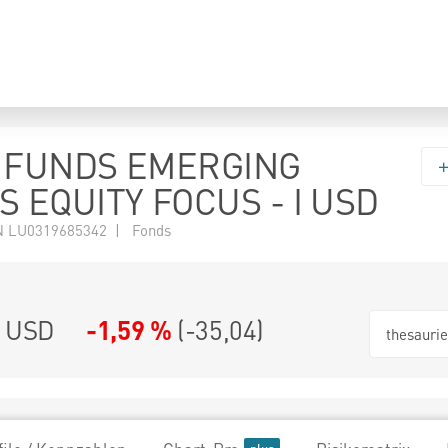
 FUNDS EMERGING
 EQUITY FOCUS - I USD
N LU0319685342 | Fonds
0 USD
-1,59 %
(
-35,04
)
thesauri