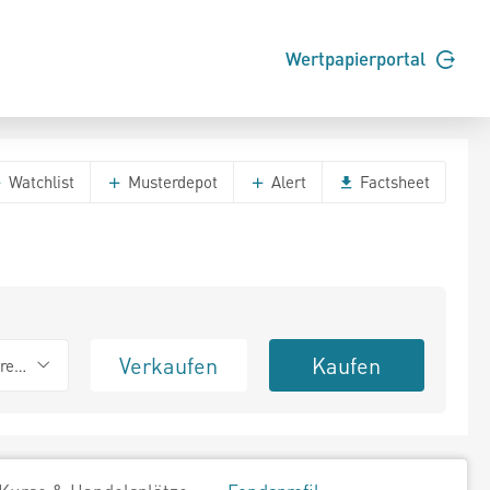
Wertpapierportal
Watchlist
Musterdepot
Alert
Factsheet
Verkaufen
Kaufen
erend