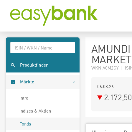
AMUNDI
MARKETS
Produktfinder
WKN A0M2GY | ISI
Märkte
06.08.26
2.172,5
Intro
Indizes & Aktien
Fonds