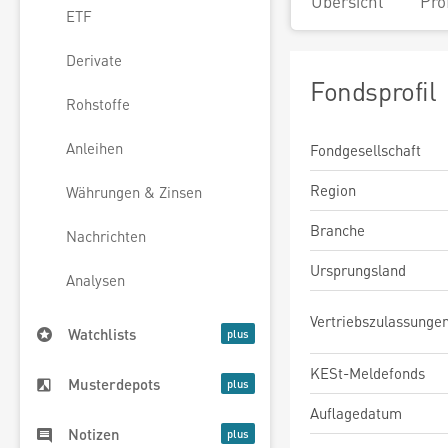
Übersicht
Pro
ETF
Derivate
Fondsprofil
Rohstoffe
Anleihen
Fondgesellschaft
Region
Währungen & Zinsen
Branche
Nachrichten
Ursprungsland
Analysen
Vertriebszulassunge
Watchlists
KESt-Meldefonds
Musterdepots
Auflagedatum
Notizen