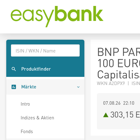
BNP PA
100 EUR
Produktfinder
Capitalis
WKN A2DPX9 | ISI
Märkte
07.08.26 22:10
Intro
303,15
E
Indizes & Aktien
Fonds