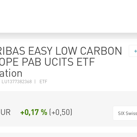
RIBAS EASY LOW CARBON
OPE PAB UCITS ETF
ation
N LU1377382368 | ETF
UR
+0,17 %
(
+0,50
)
SIX Swis