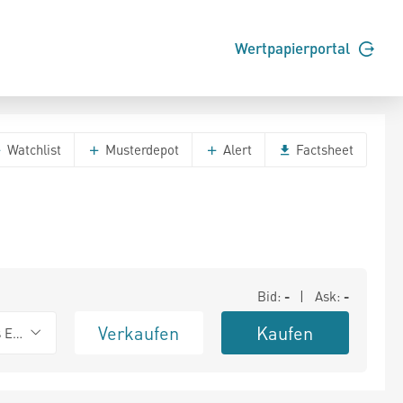
Wertpapierportal
Watchlist
Musterdepot
Alert
Factsheet
Bid:
-
| Ask:
-
Verkaufen
Kaufen
s Exchange