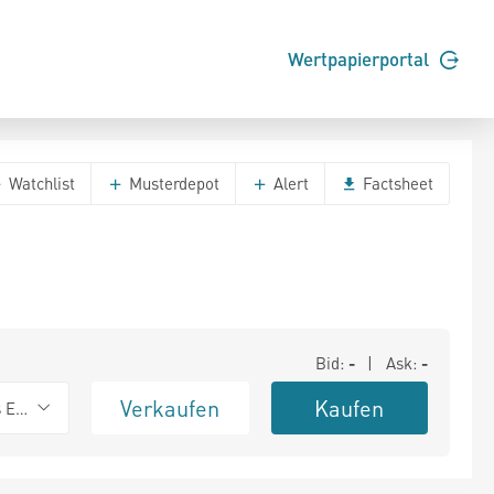
Wertpapierportal
Watchlist
Musterdepot
Alert
Factsheet
Bid:
-
| Ask:
-
Verkaufen
Kaufen
s Exchange