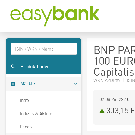
BNP PA
100 EUR
Produktfinder
Capitalis
WKN A2DPX9 | ISI
Märkte
07.08.26 22:10
Intro
303,15
E
Indizes & Aktien
Fonds