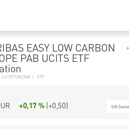
RIBAS EASY LOW CARBON
OPE PAB UCITS ETF
ation
N LU1377382368 | ETF
UR
+0,17 %
(
+0,50
)
SIX Swis