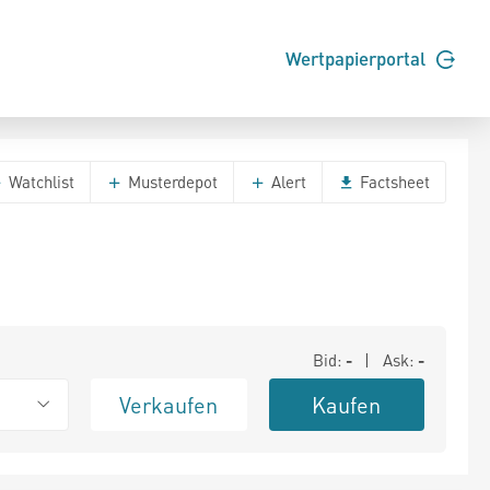
Wertpapierportal
Watchlist
Musterdepot
Alert
Factsheet
Bid:
-
| Ask:
-
Verkaufen
Kaufen