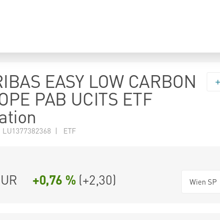
RIBAS EASY LOW CARBON
OPE PAB UCITS ETF
ation
N LU1377382368 | ETF
UR
+0,76 %
(
+2,30
)
Wien SP