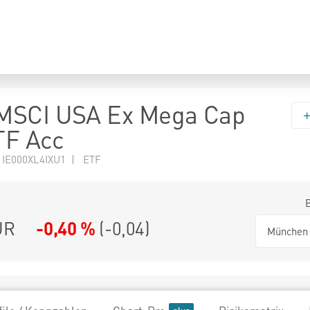
MSCI USA Ex Mega Cap
TF Acc
 IE000XL4IXU1 | ETF
UR
-0,40 %
(
-0,04
)
München