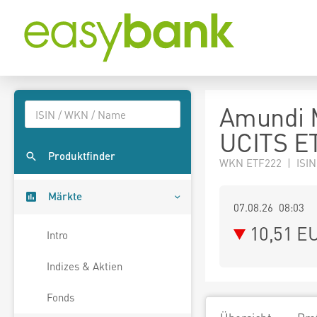
Amundi 
UCITS E
Produktfinder
WKN ETF222 | ISIN
Märkte
07.08.26 08:03
10,51
E
Intro
Indizes & Aktien
Fonds