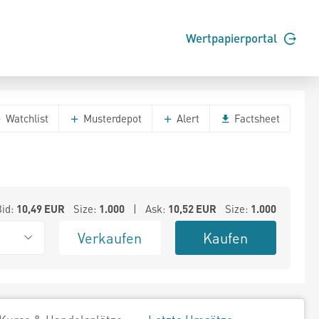
Wertpapierportal
Watchlist
Musterdepot
Alert
Factsheet
Bid:
10,49
EUR
Size:
1.000
| Ask:
10,52
EUR
Size:
1.000
Verkaufen
Kaufen