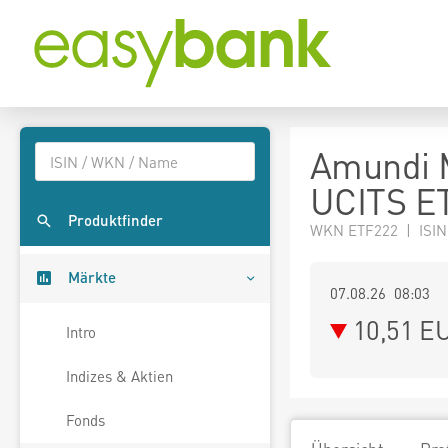
Amundi 
UCITS E
Produktfinder
WKN ETF222 | ISIN
Märkte
07.08.26 08:03
10,51
E
Intro
Indizes & Aktien
Fonds