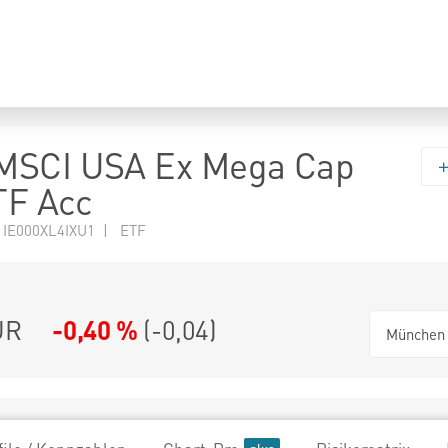
MSCI USA Ex Mega Cap
TF Acc
 IE000XL4IXU1 | ETF
UR
-0,40 %
(
-0,04
)
München