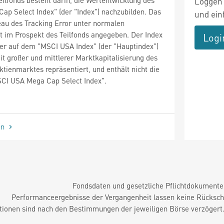
Loggen 
p Select Index" (der "Index") nachzubilden. Das
und ein
eau des Tracking Error unter normalen
t im Prospekt des Teilfonds angegeben. Der Index
Logi
 der auf dem "MSCI USA Index" (der "Hauptindex")
it großer und mittlerer Marktkapitalisierung des
ienmarktes repräsentiert, und enthält nicht die
SCI USA Mega Cap Select Index".
en
Fondsdaten und gesetzliche Pflichtdokument
Performanceergebnisse der Vergangenheit lassen keine Rückschl
tionen sind nach den Bestimmungen der jeweiligen Börse verzögert