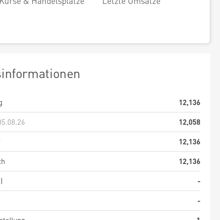
Kurse & Handelsplätze
Letzte Umsätze
sinformationen
g
12,136
05.08.26
12,058
f
12,136
ch
12,136
)
-
-