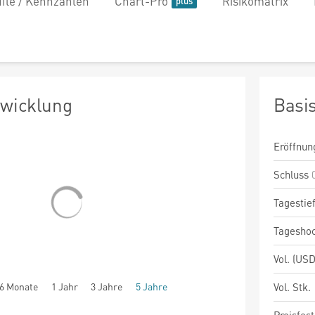
file / Kennzahlen
Chart-Pro
Risikomatrix
twicklung
Basi
Eröffnun
Schluss
Tagestie
Tagesho
Vol. (USD
6 Monate
1 Jahr
3 Jahre
5 Jahre
Vol. Stk.