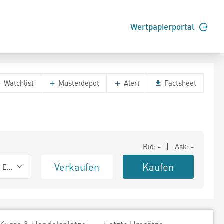
Wertpapierportal
Watchlist
Musterdepot
Alert
Factsheet
Bid:
-
| Ask:
-
Verkaufen
Kaufen
s Exchange