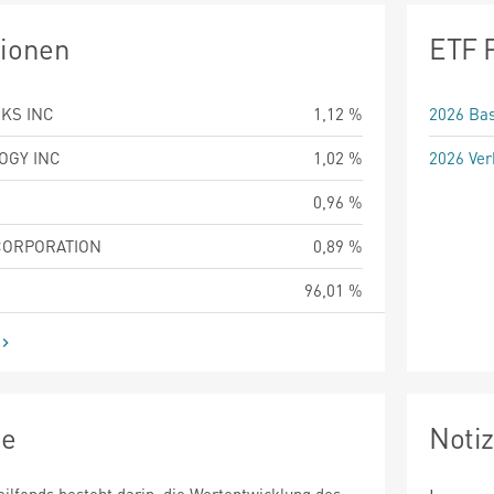
tionen
ETF 
KS INC
1,12 %
2026 Bas
OGY INC
1,02 %
2026 Ver
0,96 %
CORPORATION
0,89 %
96,01 %
ie
Noti
eilfonds besteht darin, die Wertentwicklung des