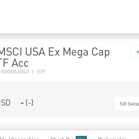
MSCI USA Ex Mega Cap
TF Acc
 IE000XL4IXU1 | ETF
SD
-
(
-
)
SIX Swis