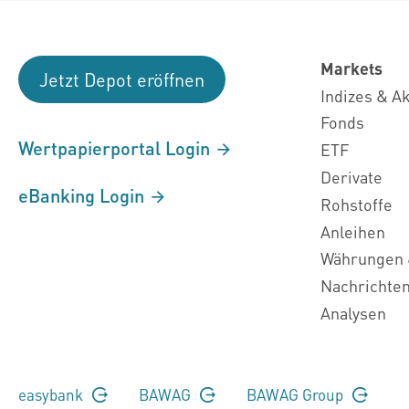
Markets
Jetzt Depot eröffnen
Indizes & A
Fonds
Wertpapierportal Login
ETF
Derivate
eBanking Login
Rohstoffe
Anleihen
Währungen 
Nachrichte
Analysen
easybank
BAWAG
BAWAG Group