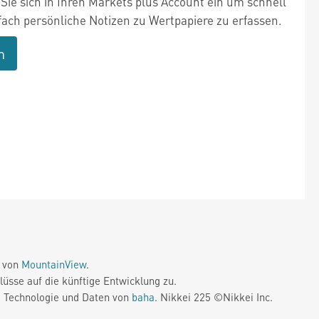
Sie sich in Ihren Markets plus Account ein um schnell
fach persönliche Notizen zu Wertpapiere zu erfassen.
n
e von
MountainView
.
üsse auf die künftige Entwicklung zu.
. Technologie und Daten von
baha
. Nikkei 225 ©Nikkei Inc.