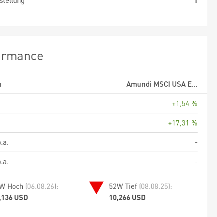
stellung
1
ormance
m
Amundi MSCI USA E...
+1,54 %
+17,31 %
.a.
-
.a.
-
W Hoch
(06.08.26):
52W Tief
(08.08.25):
,136 USD
10,266 USD