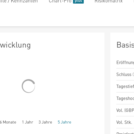
file / Kennzahlen
Chart-Pro
Risikomatrix
twicklung
Basi
Eröffnun
Schluss
Tagestie
Tagesho
Vol. (GBP
6 Monate
1 Jahr
3 Jahre
5 Jahre
Vol. Stk.