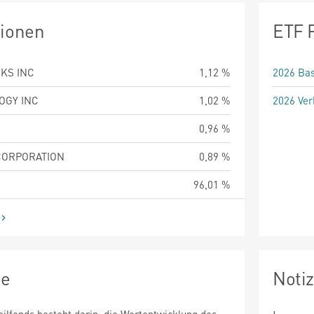
tionen
ETF 
KS INC
1,12 %
2026 Bas
OGY INC
1,02 %
2026 Ver
0,96 %
CORPORATION
0,89 %
96,01 %
ie
Noti
eilfonds besteht darin, die Wertentwicklung des