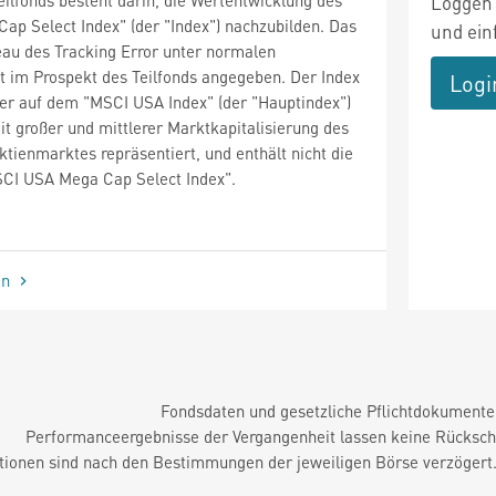
Loggen 
p Select Index" (der "Index") nachzubilden. Das
und ein
eau des Tracking Error unter normalen
t im Prospekt des Teilfonds angegeben. Der Index
Logi
 der auf dem "MSCI USA Index" (der "Hauptindex")
it großer und mittlerer Marktkapitalisierung des
ienmarktes repräsentiert, und enthält nicht die
SCI USA Mega Cap Select Index".
en
Fondsdaten und gesetzliche Pflichtdokument
Performanceergebnisse der Vergangenheit lassen keine Rückschl
tionen sind nach den Bestimmungen der jeweiligen Börse verzögert