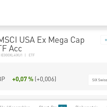
MSCI USA Ex Mega Cap
TF Acc
 IE000XL4IXU1 | ETF
BP
+0,07 %
(
+0,006
)
SIX Swis