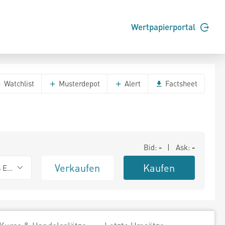
Wertpapierportal
Watchlist
Musterdepot
Alert
Factsheet
Bid:
-
| Ask:
-
Verkaufen
Kaufen
s Exchange