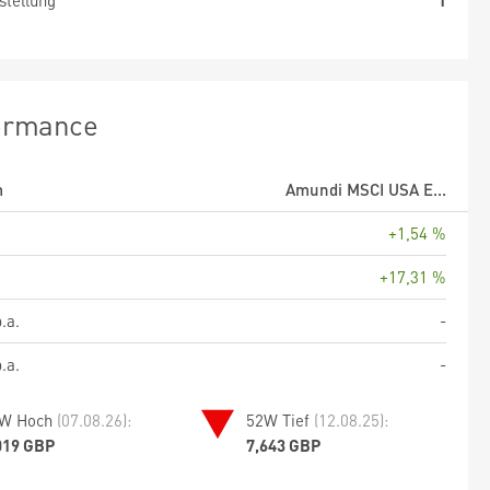
stellung
1
ormance
m
Amundi MSCI USA E...
+1,54 %
+17,31 %
.a.
-
.a.
-
W Hoch
(07.08.26):
52W Tief
(12.08.25):
019 GBP
7,643 GBP