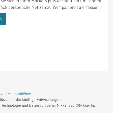
Sie sich in Ihren Markets plus Account ein um schnell
fach persönliche Notizen zu Wertpapiere zu erfassen.
n
e von
MountainView
.
üsse auf die künftige Entwicklung zu.
. Technologie und Daten von
baha
. Nikkei 225 ©Nikkei Inc.