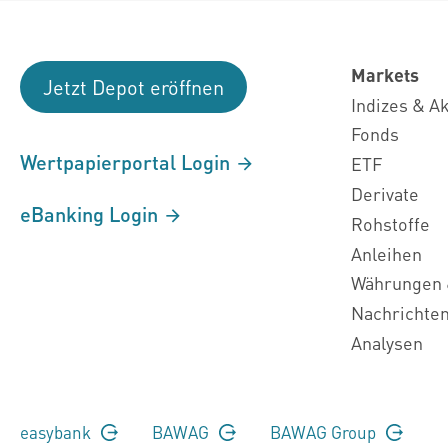
Markets
Jetzt Depot eröffnen
Indizes & A
Fonds
Wertpapierportal Login
ETF
Derivate
eBanking Login
Rohstoffe
Anleihen
Währungen 
Nachrichte
Analysen
easybank
BAWAG
BAWAG Group