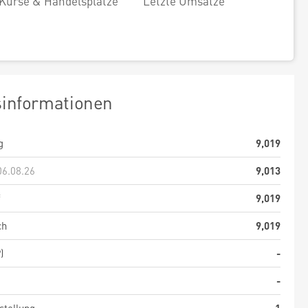
Kurse & Handelsplätze
Letzte Umsätze
sinformationen
g
9,019
06.08.26
9,013
f
9,019
ch
9,019
)
-
-