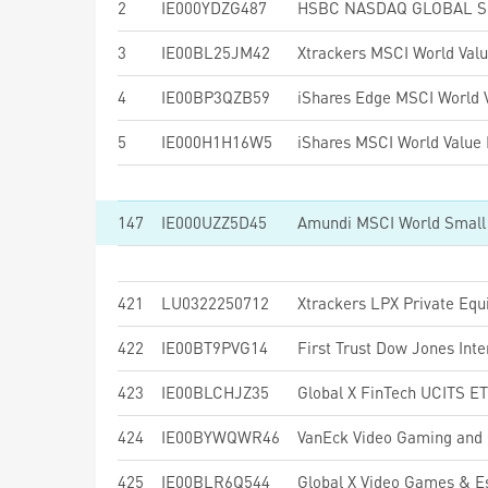
2
IE000YDZG487
3
IE00BL25JM42
Xtrackers MSCI World Val
4
IE00BP3QZB59
5
IE000H1H16W5
147
IE000UZZ5D45
421
LU0322250712
Xtrackers LPX Private Eq
422
IE00BT9PVG14
423
IE00BLCHJZ35
Global X FinTech UCITS E
424
IE00BYWQWR46
VanEck Video Gaming and
425
IE00BLR6Q544
Global X Video Games & 