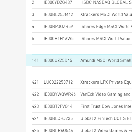
2
IE000YDZG487
3
IE00BL25JM42
Xtrackers MSCI World Val
4
IE00BP3QZB59
5
IE000H1H16W5
141
IE000UZZ5D45
421
LU0322250712
Xtrackers LPX Private Eq
422
IE00BYWQWR46
VanEck Video Gaming and
423
IE00BT9PVG14
424
IE00BLCHJZ35
Global X FinTech UCITS E
425
IE00BLR6Q544
Global X Video Games & 