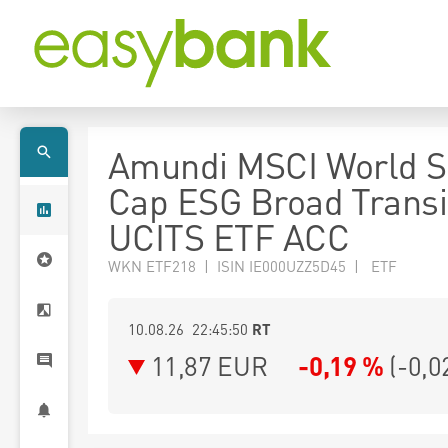
Amundi MSCI World S
Cap ESG Broad Transi
UCITS ETF ACC
WKN ETF218 | ISIN IE000UZZ5D45 | ETF
10.08.26 22:45:50
RT
11,87
EUR
-0,19 %
(
-0,0