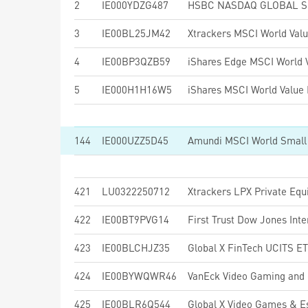
2
IE000YDZG487
3
IE00BL25JM42
Xtrackers MSCI World Val
4
IE00BP3QZB59
5
IE000H1H16W5
144
IE000UZZ5D45
421
LU0322250712
Xtrackers LPX Private Eq
422
IE00BT9PVG14
423
IE00BLCHJZ35
Global X FinTech UCITS E
424
IE00BYWQWR46
VanEck Video Gaming and
425
IE00BLR6Q544
Global X Video Games & 