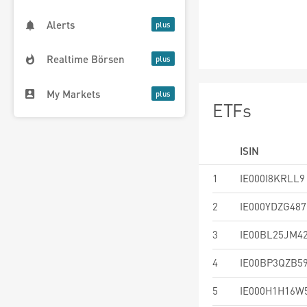
Alerts
Realtime Börsen
My Markets
ETFs
ISIN
1
IE000I8KRLL9
2
IE000YDZG487
3
IE00BL25JM4
4
IE00BP3QZB5
5
IE000H1H16W