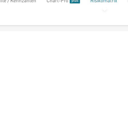
file / Kennzahlen
Chart-Pro
Risikomatrix