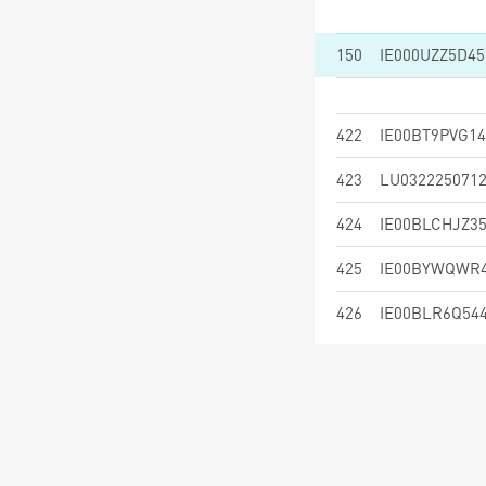
150
IE000UZZ5D45
422
IE00BT9PVG14
423
LU032225071
424
IE00BLCHJZ3
425
IE00BYWQWR
426
IE00BLR6Q54