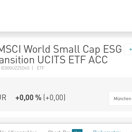
MSCI World Small Cap ESG
ansition UCITS ETF ACC
 IE000UZZ5D45 | ETF
UR
+0,00 %
(
+0,00
)
München