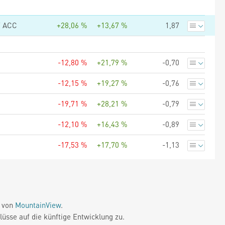
F ACC
+28,06 %
+13,67 %
1,87
-12,80 %
+21,79 %
-0,70
-12,15 %
+19,27 %
-0,76
-19,71 %
+28,21 %
-0,79
-12,10 %
+16,43 %
-0,89
-17,53 %
+17,70 %
-1,13
e von
MountainView
.
üsse auf die künftige Entwicklung zu.