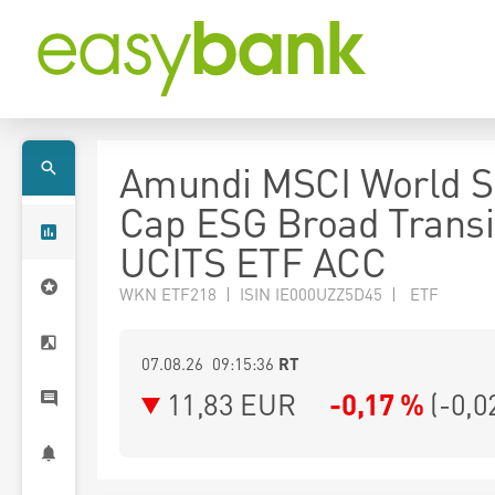
Amundi MSCI World S
Cap ESG Broad Transi
UCITS ETF ACC
WKN ETF218 | ISIN IE000UZZ5D45 | ETF
07.08.26 09:15:36
RT
11,83
EUR
-0,17 %
(
-0,0