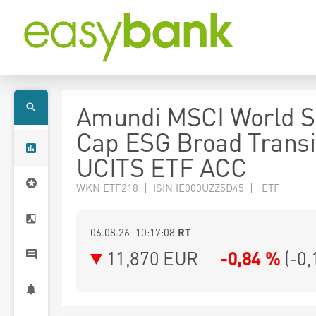
Amundi MSCI World S
Cap ESG Broad Transi
UCITS ETF ACC
WKN ETF218 | ISIN IE000UZZ5D45 | ETF
06.08.26 10:17:08
RT
11,870
EUR
-0,84 %
(
-0,