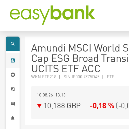
Amundi MSCI World S
Cap ESG Broad Transi
UCITS ETF ACC
WKN ETF218 | ISIN IE000UZZ5D45 | ETF
10.08.26 13:13
10,188
GBP
-0,18 %
(
-0,