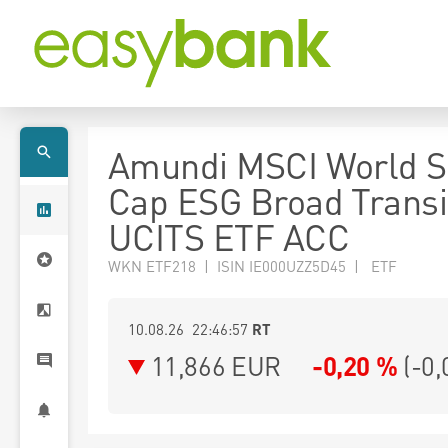
Amundi MSCI World S
Cap ESG Broad Transi
UCITS ETF ACC
WKN ETF218 | ISIN IE000UZZ5D45 | ETF
10.08.26 22:46:57
RT
11,866
EUR
-0,20 %
(
-0,