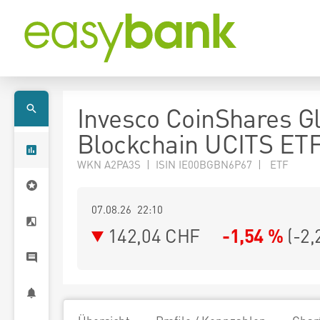
Invesco CoinShares G
Blockchain UCITS ET
WKN A2PA3S | ISIN IE00BGBN6P67 | ETF
07.08.26 22:10
142,04
CHF
-1,54 %
(
-2,