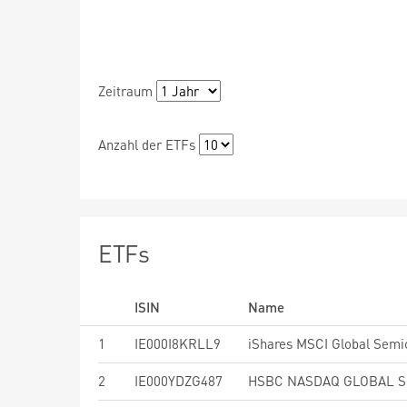
Zeitraum
Anzahl der ETFs
ETFs
ISIN
Name
1
IE000I8KRLL9
2
IE000YDZG487