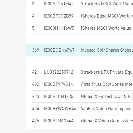
3
IE00BL25JM42
Xtrackers MSCI World Val
4
IE00BP3QZB59
5
IE000H1H16W5
369
IE00BGBN6P67
Invesco CoinShares Globa
421
LU0322250712
Xtrackers LPX Private Eq
422
IE00BT9PVG14
423
IE00BLCHJZ35
Global X FinTech UCITS E
424
IE00BYWQWR46
VanEck Video Gaming and
425
IE00BLR6Q544
Global X Video Games & 