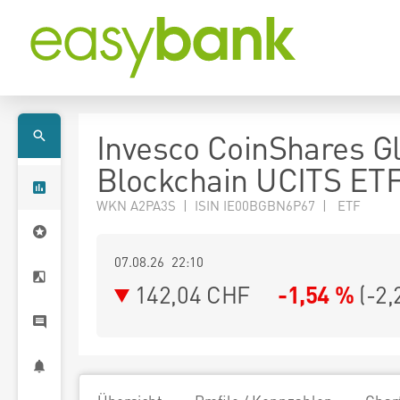
Invesco CoinShares G
Blockchain UCITS ET
WKN A2PA3S | ISIN IE00BGBN6P67 | ETF
07.08.26 22:10
142,04
CHF
-1,54 %
(
-2,