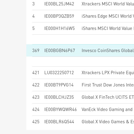
3
IE00BL25JM42
Xtrackers MSCI World Val
4
IE00BP3QZB59
5
IE000H1H16W5
369
IE00BGBN6P67
Invesco CoinShares Globa
421
LU0322250712
Xtrackers LPX Private Eq
422
IE00BT9PVG14
423
IE00BLCHJZ35
Global X FinTech UCITS E
424
IE00BYWQWR46
VanEck Video Gaming and
425
IE00BLR6Q544
Global X Video Games & 