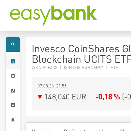
Invesco CoinShares G
Blockchain UCITS ET
WKN A2PA3S | ISIN IE00BGBN6P67 | ETF
07.08.26 21:55
148,040
EUR
-0,18 %
(
-