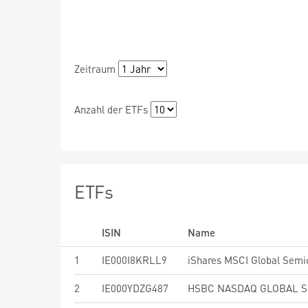
Zeitraum
Anzahl der ETFs
ETFs
ISIN
Name
1
IE000I8KRLL9
2
IE000YDZG487