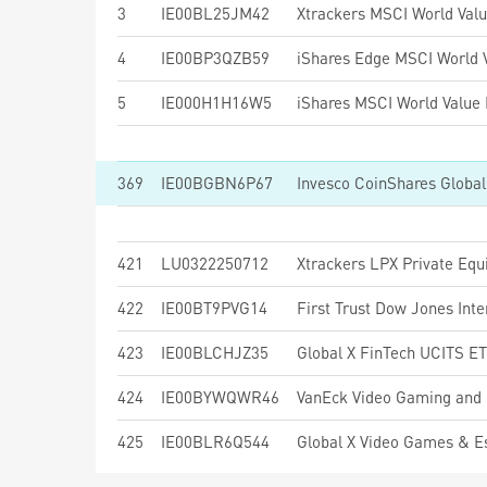
3
IE00BL25JM42
Xtrackers MSCI World Val
4
IE00BP3QZB59
5
IE000H1H16W5
369
IE00BGBN6P67
Invesco CoinShares Globa
421
LU0322250712
Xtrackers LPX Private Eq
422
IE00BT9PVG14
423
IE00BLCHJZ35
Global X FinTech UCITS E
424
IE00BYWQWR46
VanEck Video Gaming and
425
IE00BLR6Q544
Global X Video Games & 