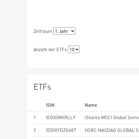
Zeitraum
Anzahl der ETFs
ETFs
ISIN
Name
1
IE000I8KRLL9
2
IE000YDZG487