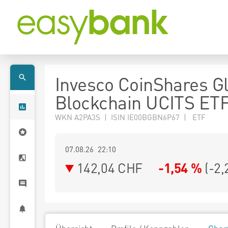
Invesco CoinShares G
Blockchain UCITS ET
WKN A2PA3S | ISIN IE00BGBN6P67 | ETF
07.08.26 22:10
142,04
CHF
-1,54 %
(
-2,