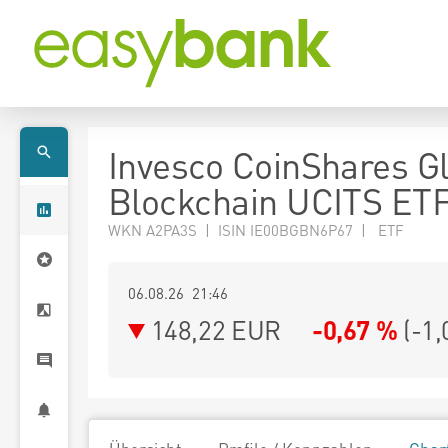
Invesco CoinShares G
Blockchain UCITS ET
WKN A2PA3S | ISIN IE00BGBN6P67 | ETF
06.08.26 21:46
148,22
EUR
-0,67 %
(
-1,