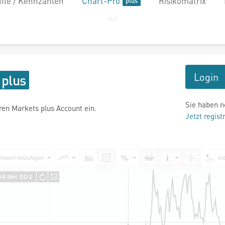
file / Kennzahlen
Chart-Pro
Risikomatrix
Login
Sie haben n
hren Markets plus Account ein.
Jetzt regist