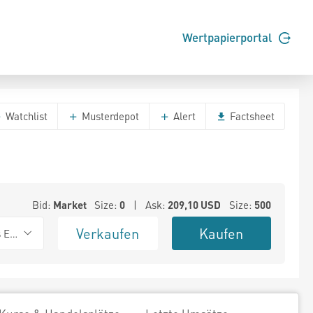
Wertpapierportal
Watchlist
Musterdepot
Alert
Factsheet
Bid:
Market
Size:
0
| Ask:
209,10
USD
Size:
500
Verkaufen
Kaufen
s Exchange