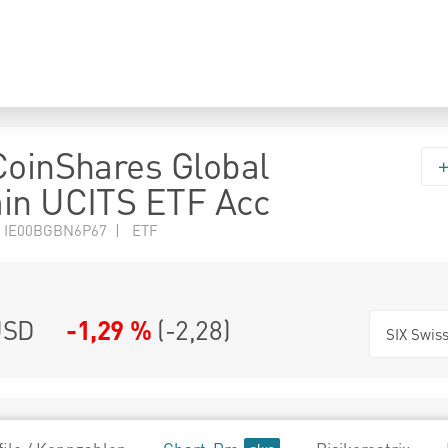
CoinShares Global
in UCITS ETF Acc
N IE00BGBN6P67 | ETF
SD
-1,29 %
(
-2,28
)
SIX Swis