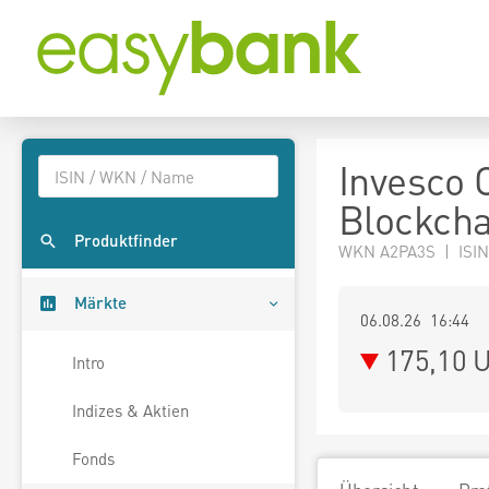
Invesco 
Blockcha
Produktfinder
WKN A2PA3S | ISI
Märkte
06.08.26 16:44
175,10
U
Intro
Indizes & Aktien
Fonds