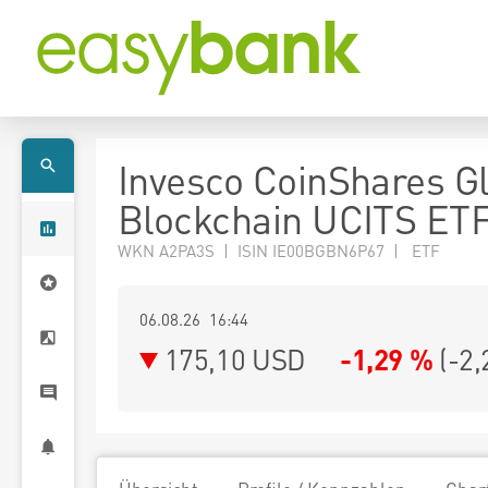
Invesco CoinShares G
Blockchain UCITS ET
WKN A2PA3S | ISIN IE00BGBN6P67 | ETF
06.08.26 16:44
175,10
USD
-1,29 %
(
-2,