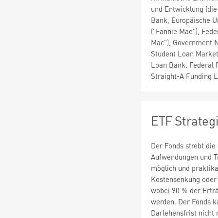
und Entwicklung (die
Bank, Europäische U
("Fannie Mae"), Fed
Mac"), Government Na
Student Loan Marketi
Loan Bank, Federal F
Straight-A Funding 
ETF Strateg
Der Fonds strebt die
Aufwendungen und Tra
möglich und praktika
Kostensenkung oder z
wobei 90 % der Ertr
werden. Der Fonds k
Darlehensfrist nicht