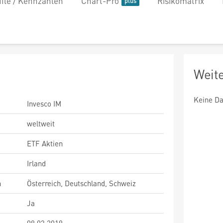
file / Kennzahlen
Chart-Pro
Risikomatrix
Weit
Keine Da
Invesco IM
weltweit
ETF Aktien
Irland
n
Österreich, Deutschland, Schweiz
Ja