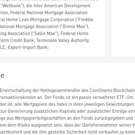
 "Weltbank"), die Inter American Development
nion, Federal National Mortgage Association
eral Home Loan Mortgage Corporation ("Freddie
tional Mortgage Association ("Ginnie Mae"),
ng Association ("Sallie Mae"), Federal Home
arm Credit Bank, Tennessee Valley Authority,
LLC, Export-Import Bank;
ie
 Erwirtschaftung der Nettogesamtrendite des CoinShares Blockchain 
nsaktionskosten an. Der Fonds ist ein passiv verwalteter ETF. Um da
bel ist, alle Wertpapiere des Index in ihren jeweiligen Gewichtung
ur Generierung zusätzlichen Kapitals oder zusätzlicher Erträge ein
äge aus Wertpapierleihgeschäften an den Fonds zurückgegeben und 1
ann dem Risiko ausgesetzt sein, dass der Darlehensnehmer seiner 
 nachkommt und die ihm gestellte Sicherheit nicht verkaufen zu kön