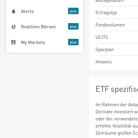
Auflagedatum
Alerts
Ertragstyp
Fondsvolumen
Realtime Börsen
UCITS
My Markets
Sparplan
Hinweis
ETF spezifi
Im Rahmen der Anlag
Derivate investiert
oder der verwendete
erhöhte Volatilität a
Zeiträume großen S