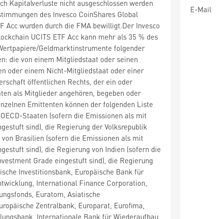
ch Kapitalverluste nicht ausgeschlossen werden
E-Mail
timmungen des Invesco CoinShares Global
F Acc wurden durch die FMA bewilligt.Der Invesco
lockchain UCITS ETF Acc kann mehr als 35 % des
ertpapiere/Geldmarktinstrumente folgender
en: die von einem Mitgliedstaat oder seinen
n oder einem Nicht-Mitgliedstaat oder einer
erschaft öffentlichen Rechts, der ein oder
ten als Mitglieder angehören, begeben oder
einzelnen Emittenten können der folgenden Liste
ECD-Staaten (sofern die Emissionen als mit
gestuft sind), die Regierung der Volksrepublik
 von Brasilien (sofern die Emissionen als mit
gestuft sind), die Regierung von Indien (sofern die
nvestment Grade eingestuft sind), die Regierung
ische Investitionsbank, Europäische Bank für
wicklung, International Finance Corporation,
ungsfonds, Euratom, Asiatische
ropäische Zentralbank, Europarat, Eurofima,
lungsbank, Internationale Bank für Wiederaufbau