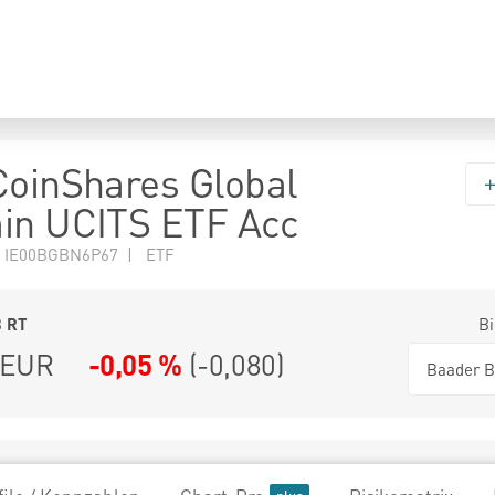
CoinShares Global
in UCITS ETF Acc
N IE00BGBN6P67 | ETF
3
RT
Bi
EUR
-0,05 %
(
-0,080
)
Baader B