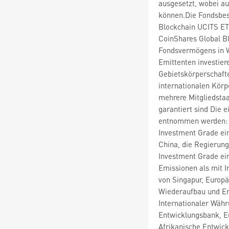
ausgesetzt, wobei au
können.Die Fondsbes
Blockchain UCITS ET
CoinShares Global B
Fondsvermögens in W
Emittenten investier
Gebietskörperschafte
internationalen Körp
mehrere Mitgliedstaa
garantiert sind Die 
entnommen werden: O
Investment Grade ein
China, die Regierung
Investment Grade ein
Emissionen als mit I
von Singapur, Europä
Wiederaufbau und Ent
Internationaler Währ
Entwicklungsbank, Eu
Afrikanische Entwick