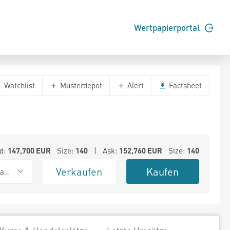
Wertpapierportal
Watchlist
Musterdepot
Alert
Factsheet
d:
147,700
EUR
Size:
140
| Ask:
152,760
EUR
Size:
140
Verkaufen
Kaufen
ank (Baadex)