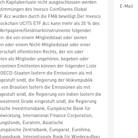
ch Kapitalverluste nicht ausgeschlossen werden
E-Mail
timmungen des Invesco CoinShares Global
F Acc wurden durch die FMA bewilligt.Der Invesco
lockchain UCITS ETF Acc kann mehr als 35 % des
ertpapiere/Geldmarktinstrumente folgender
en: die von einem Mitgliedstaat oder seinen
n oder einem Nicht-Mitgliedstaat oder einer
erschaft öffentlichen Rechts, der ein oder
ten als Mitglieder angehören, begeben oder
einzelnen Emittenten können der folgenden Liste
ECD-Staaten (sofern die Emissionen als mit
gestuft sind), die Regierung der Volksrepublik
 von Brasilien (sofern die Emissionen als mit
gestuft sind), die Regierung von Indien (sofern die
nvestment Grade eingestuft sind), die Regierung
ische Investitionsbank, Europäische Bank für
wicklung, International Finance Corporation,
ungsfonds, Euratom, Asiatische
ropäische Zentralbank, Europarat, Eurofima,
lungsbank, Internationale Bank für Wiederaufbau