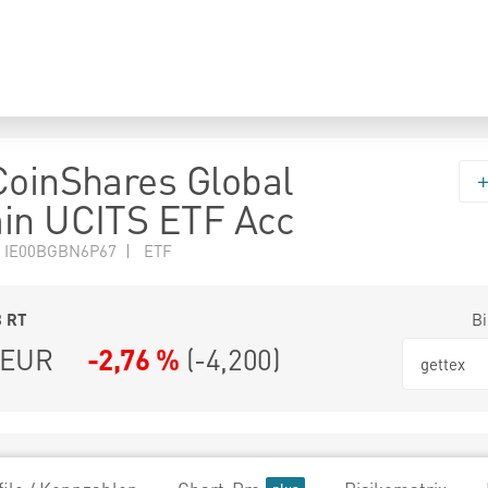
CoinShares Global
in UCITS ETF Acc
N IE00BGBN6P67 | ETF
8
RT
Bi
EUR
-2,76 %
(
-4,200
)
gettex