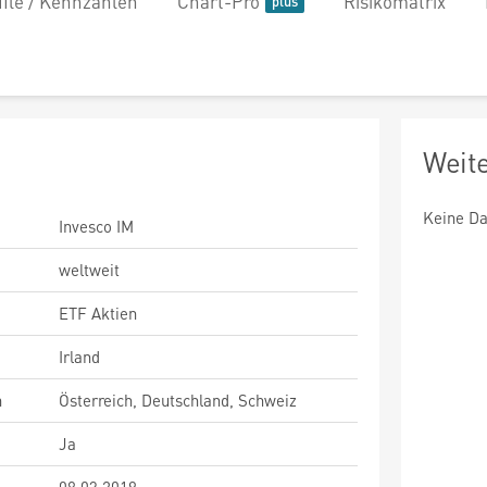
file / Kennzahlen
Chart-Pro
Risikomatrix
Weit
Keine Da
Invesco IM
weltweit
ETF Aktien
Irland
n
Österreich, Deutschland, Schweiz
Ja