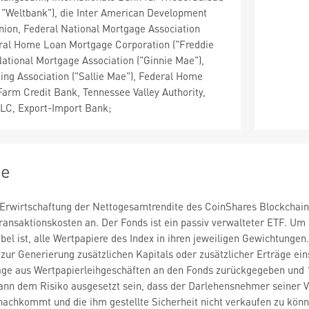
 "Weltbank"), die Inter American Development
nion, Federal National Mortgage Association
eral Home Loan Mortgage Corporation ("Freddie
tional Mortgage Association ("Ginnie Mae"),
ng Association ("Sallie Mae"), Federal Home
arm Credit Bank, Tennessee Valley Authority,
LLC, Export-Import Bank;
ie
 Erwirtschaftung der Nettogesamtrendite des CoinShares Blockchain 
nsaktionskosten an. Der Fonds ist ein passiv verwalteter ETF. Um da
bel ist, alle Wertpapiere des Index in ihren jeweiligen Gewichtung
ur Generierung zusätzlichen Kapitals oder zusätzlicher Erträge ein
äge aus Wertpapierleihgeschäften an den Fonds zurückgegeben und 1
ann dem Risiko ausgesetzt sein, dass der Darlehensnehmer seiner 
 nachkommt und die ihm gestellte Sicherheit nicht verkaufen zu kön