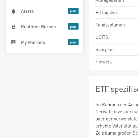
Auflagedatum
Alerts
Ertragstyp
Fondsvolumen
Realtime Börsen
UCITS
My Markets
Sparplan
Hinweis
ETF spezifi
Im Rahmen der Anlag
Derivate investiert
oder der verwendete
erhöhte Volatilität a
Zeiträume großen S