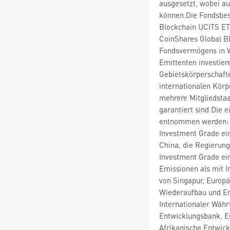
ausgesetzt, wobei au
können.Die Fondsbes
Blockchain UCITS ET
CoinShares Global B
Fondsvermögens in W
Emittenten investier
Gebietskörperschafte
internationalen Körp
mehrere Mitgliedstaa
garantiert sind Die 
entnommen werden: O
Investment Grade ein
China, die Regierung
Investment Grade ein
Emissionen als mit I
von Singapur, Europä
Wiederaufbau und Ent
Internationaler Währ
Entwicklungsbank, Eu
Afrikanische Entwick