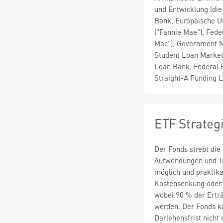
und Entwicklung (die
Bank, Europäische U
("Fannie Mae"), Fed
Mac"), Government Na
Student Loan Marketi
Loan Bank, Federal F
Straight-A Funding 
ETF Strateg
Der Fonds strebt die
Aufwendungen und Tra
möglich und praktika
Kostensenkung oder z
wobei 90 % der Ertr
werden. Der Fonds k
Darlehensfrist nicht