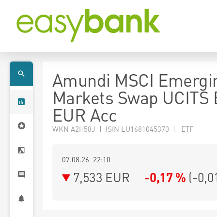
Amundi MSCI Emergi
Markets Swap UCITS 
EUR Acc
WKN A2H58J | ISIN LU1681045370 | ETF
07.08.26 22:10
7,533
EUR
-0,17 %
(
-0,0