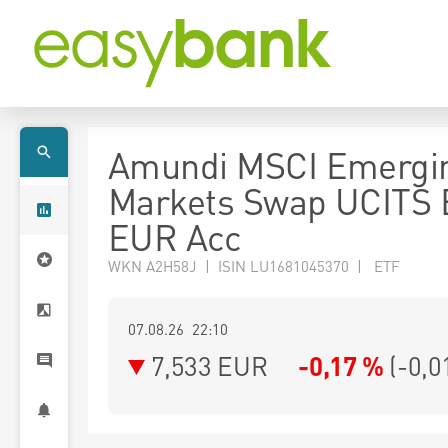
Amundi MSCI Emergi
Markets Swap UCITS 
EUR Acc
WKN A2H58J | ISIN LU1681045370 | ETF
07.08.26 22:10
7,533
EUR
-0,17 %
(
-0,0