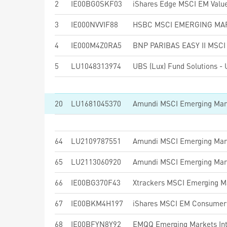
2
IE00BG0SKF03
iShares Edge MSCI EM Value
3
IE000NVVIF88
4
IE000M4Z0RA5
5
LU1048313974
20
LU1681045370
64
LU2109787551
65
LU2113060920
Amundi MSCI Emerging Mark
66
IE00BG370F43
Xtrackers MSCI Emerging M
67
IE00BKM4H197
iShares MSCI EM Consumer 
68
IE00BFYN8Y92
EMQQ Emerging Markets Int