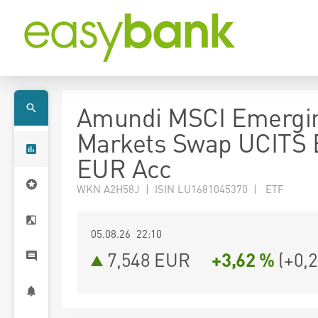
Amundi MSCI Emergi
Markets Swap UCITS 
EUR Acc
WKN A2H58J | ISIN LU1681045370 | ETF
05.08.26 22:10
7,548
EUR
+3,62 %
(
+0,