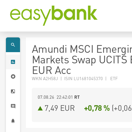
Amundi MSCI Emergi
Markets Swap UCITS 
EUR Acc
WKN A2H58J | ISIN LU1681045370 | ETF
07.08.26 22:42:01
RT
7,49
EUR
+0,78 %
(
+0,06