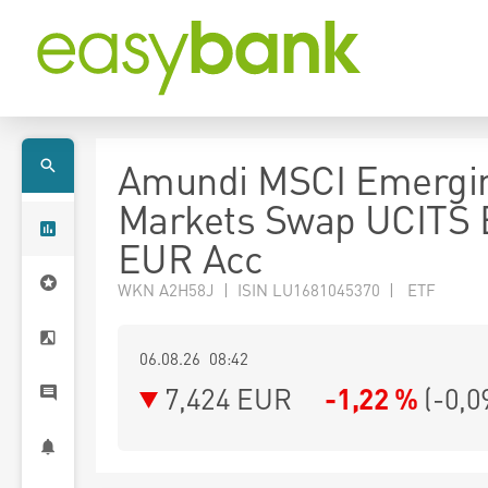
Amundi MSCI Emergi
Markets Swap UCITS 
EUR Acc
WKN A2H58J | ISIN LU1681045370 | ETF
06.08.26 08:42
7,424
EUR
-1,22 %
(
-0,0