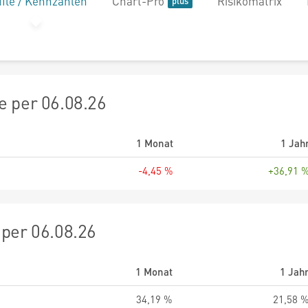
file / Kennzahlen
Chart-Pro
Risikomatrix
 per 06.08.26
1 Monat
1 Jah
-4,45 %
+36,91 
per 06.08.26
1 Monat
1 Jah
34,19 %
21,58 