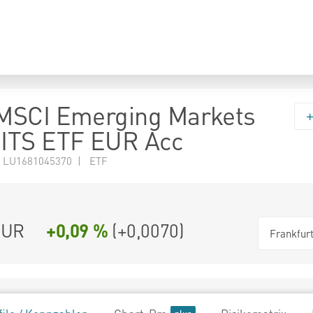
MSCI Emerging Markets
ITS ETF EUR Acc
 LU1681045370 | ETF
UR
+0,09 %
(
+0,0070
)
Frankfur