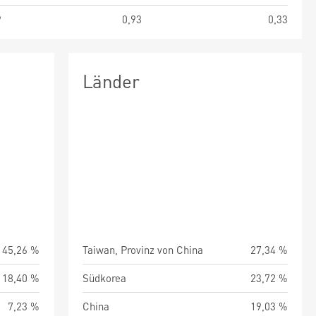
9
0,93
0,33
Länder
45,26 %
Taiwan, Provinz von China
27,34 %
18,40 %
Südkorea
23,72 %
7,23 %
China
19,03 %