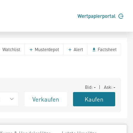
Wertpapierportal
Watchlist
Musterdepot
Alert
Factsheet
Bid:
-
| Ask:
-
Verkaufen
Kaufen
t