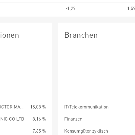
-1,29
1,5
tionen
Branchen
TAIWAN SEMICONDUCTOR MANUFAC
15,08 %
IT/Telekommunikation
NIC CO LTD
8,16 %
Finanzen
7,65 %
Konsumgüter zyklisch