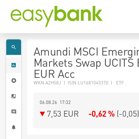
Amundi MSCI Emergi
Markets Swap UCITS 
EUR Acc
WKN A2H58J | ISIN LU1681045370 | ETF
06.08.26 17:32
7,53
EUR
-0,62 %
(
-0,05