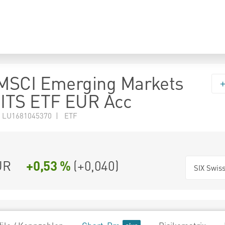
MSCI Emerging Markets
ITS ETF EUR Acc
 LU1681045370 | ETF
UR
+0,53 %
(
+0,040
)
SIX Swis