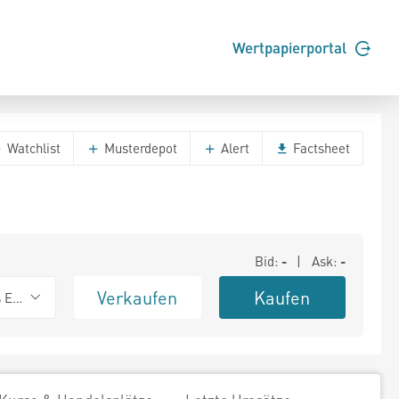
Wertpapierportal
Watchlist
Musterdepot
Alert
Factsheet
Bid:
-
| Ask:
-
Verkaufen
Kaufen
s Exchange