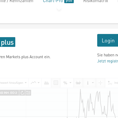
file / Kennzahlen
Chart-Pro
Risikomatrix
Login
Sie haben n
hren Markets plus Account ein.
Jetzt regist