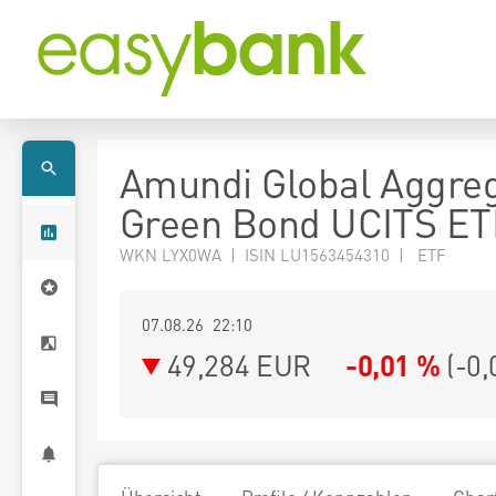
Amundi Global Aggre
Green Bond UCITS ET
WKN LYX0WA | ISIN LU1563454310 | ETF
07.08.26 22:10
49,284
EUR
-0,01 %
(
-0,