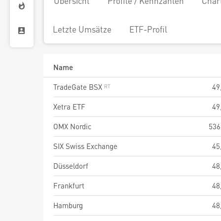
Übersicht
Profile / Kennzahlen
Char
Letzte Umsätze
ETF-Profil
Name
TradeGate BSX
49
Xetra ETF
49
OMX Nordic
536
SIX Swiss Exchange
45
Düsseldorf
48
Frankfurt
48
Hamburg
48