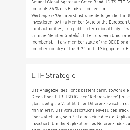
Amundi Global Aggregate Green Bond UCITS ETF A
mehr als 35 % des Fondsvermögens in
Wertpapiere/Geldmarktinstrumente folgender Emit
investieren: by (i) a Member State of the European U
local authorities, or a public international body of 
or more Member State(s) of the European Union are
member(s), (ii) any member state of the OECD or a
member country of the G-20, or (iii) Singapore or 
ETF Strategie
Das Anlageziel des Fonds besteht darin, sowohl die
Green Bond EUR USD IG (der "Referenzindex") zu v
gleichzeitig die Volatilität der Differenz zwischen 
minimieren. Das voraussichtliche Niveau des Track
Fonds strebt an, sein Ziel durch eine direkte Replik
investiert. Um die Replikation des Referenzindex 