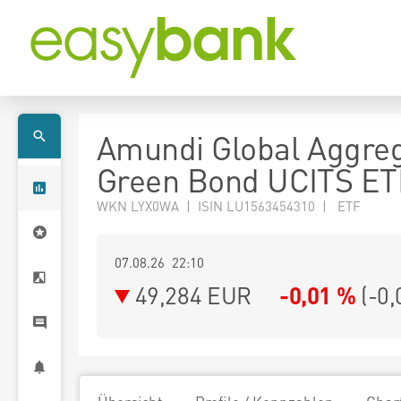
Amundi Global Aggre
Green Bond UCITS ET
WKN LYX0WA | ISIN LU1563454310 | ETF
07.08.26 22:10
49,284
EUR
-0,01 %
(
-0,