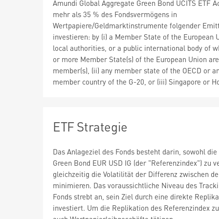
Amundi Global Aggregate Green Bond UCITS ETF A
mehr als 35 % des Fondsvermögens in
Wertpapiere/Geldmarktinstrumente folgender Emit
investieren: by (i) a Member State of the European U
local authorities, or a public international body of 
or more Member State(s) of the European Union are
member(s), (ii) any member state of the OECD or a
member country of the G-20, or (iii) Singapore or 
ETF Strategie
Das Anlageziel des Fonds besteht darin, sowohl die
Green Bond EUR USD IG (der "Referenzindex") zu v
gleichzeitig die Volatilität der Differenz zwischen 
minimieren. Das voraussichtliche Niveau des Track
Fonds strebt an, sein Ziel durch eine direkte Replik
investiert. Um die Replikation des Referenzindex 