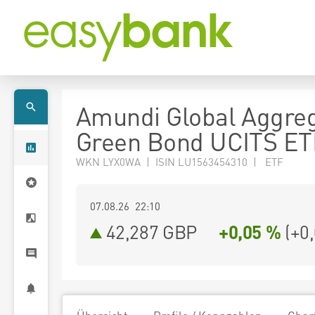
Amundi Global Aggre
Green Bond UCITS ET
WKN LYX0WA | ISIN LU1563454310 | ETF
07.08.26 22:10
42,287
GBP
+0,05 %
(
+0