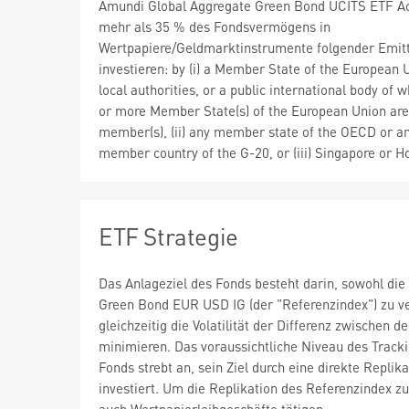
Amundi Global Aggregate Green Bond UCITS ETF A
mehr als 35 % des Fondsvermögens in
Wertpapiere/Geldmarktinstrumente folgender Emit
investieren: by (i) a Member State of the European U
local authorities, or a public international body of 
or more Member State(s) of the European Union are
member(s), (ii) any member state of the OECD or a
member country of the G-20, or (iii) Singapore or 
ETF Strategie
Das Anlageziel des Fonds besteht darin, sowohl die
Green Bond EUR USD IG (der "Referenzindex") zu v
gleichzeitig die Volatilität der Differenz zwischen 
minimieren. Das voraussichtliche Niveau des Track
Fonds strebt an, sein Ziel durch eine direkte Replik
investiert. Um die Replikation des Referenzindex 