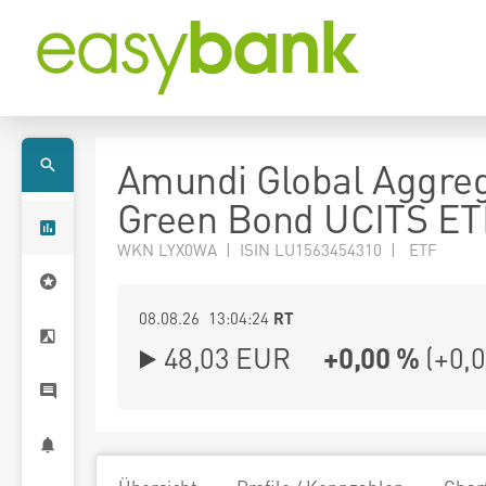
Amundi Global Aggre
Green Bond UCITS ET
WKN LYX0WA | ISIN LU1563454310 | ETF
08.08.26 13:04:24
RT
48,03
EUR
+0,00 %
(
+0,