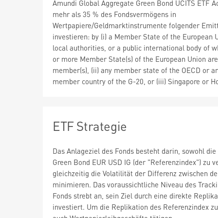
Amundi Global Aggregate Green Bond UCITS ETF A
mehr als 35 % des Fondsvermögens in
Wertpapiere/Geldmarktinstrumente folgender Emit
investieren: by (i) a Member State of the European U
local authorities, or a public international body of 
or more Member State(s) of the European Union are
member(s), (ii) any member state of the OECD or a
member country of the G-20, or (iii) Singapore or 
ETF Strategie
Das Anlageziel des Fonds besteht darin, sowohl die
Green Bond EUR USD IG (der "Referenzindex") zu v
gleichzeitig die Volatilität der Differenz zwischen 
minimieren. Das voraussichtliche Niveau des Track
Fonds strebt an, sein Ziel durch eine direkte Replik
investiert. Um die Replikation des Referenzindex 