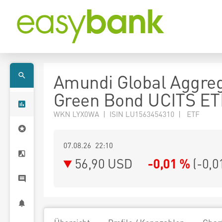
Amundi Global Aggre
Green Bond UCITS ET
WKN LYX0WA | ISIN LU1563454310 | ETF
07.08.26 22:10
56,90
USD
-0,01 %
(
-0,0