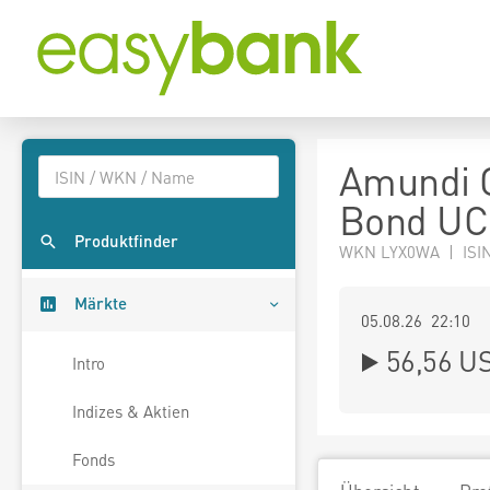
Amundi G
Bond UC
Produktfinder
WKN LYX0WA | ISI
Märkte
05.08.26 22:10
56,56
U
Intro
Indizes & Aktien
Fonds