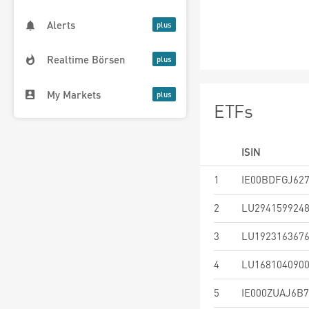
Alerts
Realtime Börsen
My Markets
ETFs
ISIN
1
IE00BDFGJ62
2
LU294159924
3
LU192316367
4
LU168104090
5
IE000ZUAJ6B7