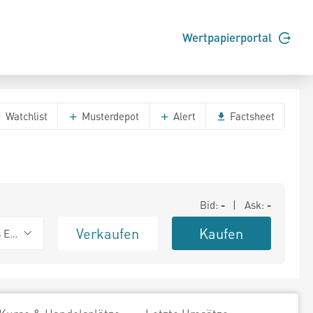
Wertpapierportal
Watchlist
Musterdepot
Alert
Factsheet
Bid:
-
| Ask:
-
Verkaufen
Kaufen
s Exchange