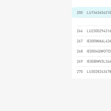
200
LU156345431
266
LU230029431
267
IE000WA6L43
268
IE0004QWOTD
269
IE00BMV3LS6
270
LU302824347