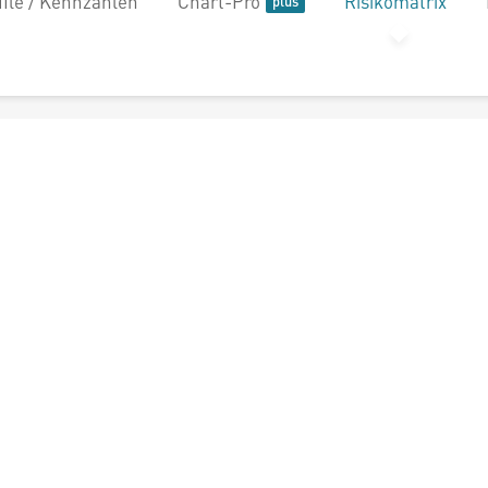
file / Kennzahlen
Chart-Pro
Risikomatrix