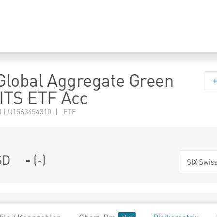
lobal Aggregate Green
ITS ETF Acc
N LU1563454310 | ETF
SD
-
(
-
)
SIX Swis