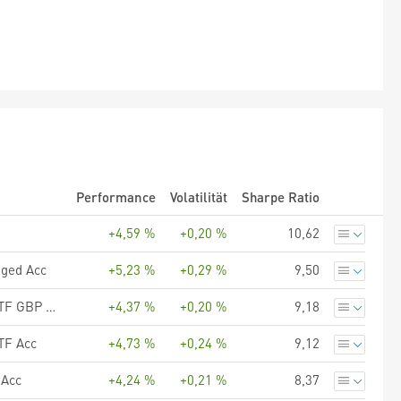
Performance
Volatilität
Sharpe Ratio
+4,59 %
+0,20 %
10,62
ged Acc
+5,23 %
+0,29 %
9,50
AMUNDI EUR FLOATING RATE CORPORATE BOND ESG UCITS ETF GBP HEDGED Acc
+4,37 %
+0,20 %
9,18
TF Acc
+4,73 %
+0,24 %
9,12
 Acc
+4,24 %
+0,21 %
8,37