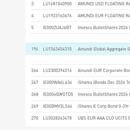
3
LU1681040900
4
LU1923163676
5
IE000ZUAJ6B7
196
LU1563454310
Amundi Global Aggregate 
266
LU2300294316
267
IE000WA6L436
268
IE0004QWOTD5
269
IE00BMV3LS66
270
LU3028243478
UBS EUR AAA CLO UCITS 