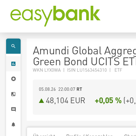
Amundi Global Aggre
Green Bond UCITS ET
WKN LYX0WA | ISIN LU1563454310 | ETF
05.08.26 22:00:07
RT
48,104
EUR
+0,05 %
(
+0