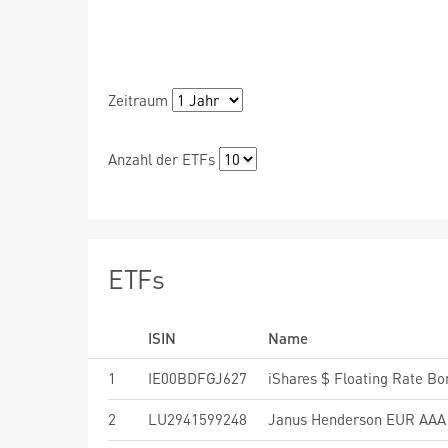
Zeitraum
Anzahl der ETFs
ETFs
ISIN
Name
1
IE00BDFGJ627
iShares $ Floating Rate B
2
LU2941599248