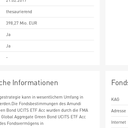
21.02.2017
thesaurierend
398,27 Mio. EUR
Ja
Ja
-
sche Informationen
Fond
estrategie kann in wesentlichem Umfang in
KAG
 werden.Die Fondsbestimmungen des Amundi
een Bond UCITS ETF Acc wurden durch die FMA
Adresse
i Global Aggregate Green Bond UCITS ETF Acc
Internet
des Fondsvermögens in