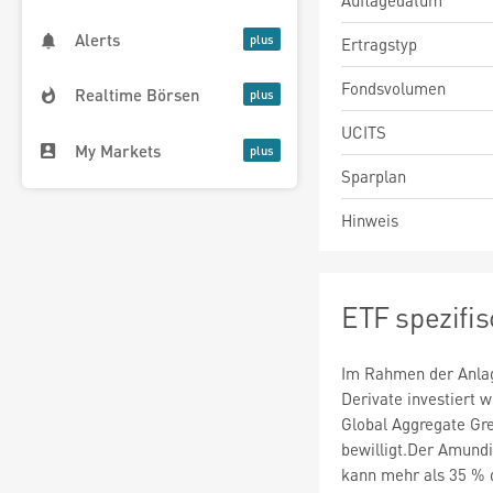
Auflagedatum
Alerts
Ertragstyp
Fondsvolumen
Realtime Börsen
UCITS
My Markets
Sparplan
Hinweis
ETF spezifi
Im Rahmen der Anlag
Derivate investiert
Global Aggregate Gr
bewilligt.Der Amund
kann mehr als 35 % 