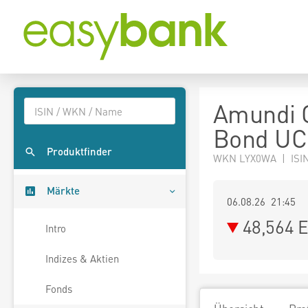
Amundi G
Bond UC
Produktfinder
WKN LYX0WA | ISI
Märkte
06.08.26 21:45
48,564
E
Intro
Indizes & Aktien
Fonds