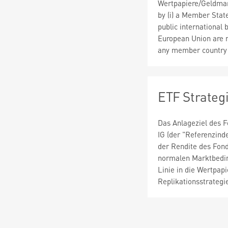
Wertpapiere/Geldmar
by (i) a Member State
public international
European Union are m
any member country o
ETF Strateg
Das Anlageziel des 
IG (der "Referenzind
der Rendite des Fond
normalen Marktbeding
Linie in die Wertpap
Replikationsstrategi