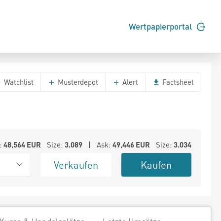
Wertpapierportal
Watchlist
Musterdepot
Alert
Factsheet
:
48,564
EUR
Size:
3.089
| Ask:
49,446
EUR
Size:
3.034
Verkaufen
Kaufen