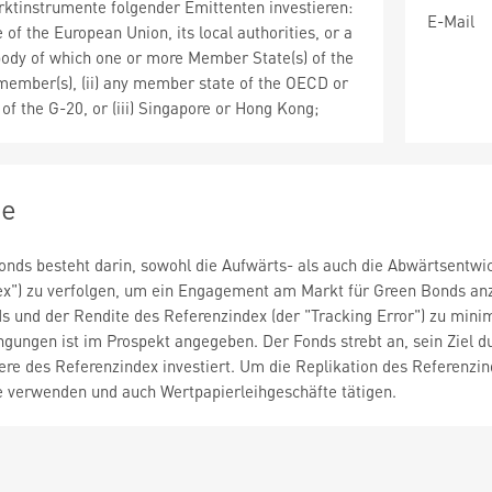
ktinstrumente folgender Emittenten investieren:
E-Mail
 of the European Union, its local authorities, or a
 body of which one or more Member State(s) of the
ember(s), (ii) any member state of the OECD or
f the G-20, or (iii) Singapore or Hong Kong;
ie
Fonds besteht darin, sowohl die Aufwärts- als auch die Abwärtsent
ex") zu verfolgen, um ein Engagement am Markt für Green Bonds anzub
s und der Rendite des Referenzindex (der "Tracking Error") zu minim
ungen ist im Prospekt angegeben. Der Fonds strebt an, sein Ziel dur
iere des Referenzindex investiert. Um die Replikation des Referenzi
e verwenden und auch Wertpapierleihgeschäfte tätigen.