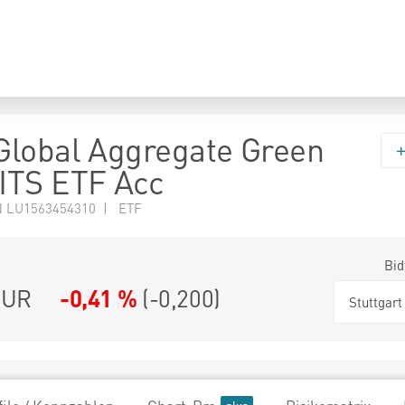
lobal Aggregate Green
ITS ETF Acc
N LU1563454310 | ETF
Bid
UR
-0,41 %
(
-0,200
)
Stuttgart