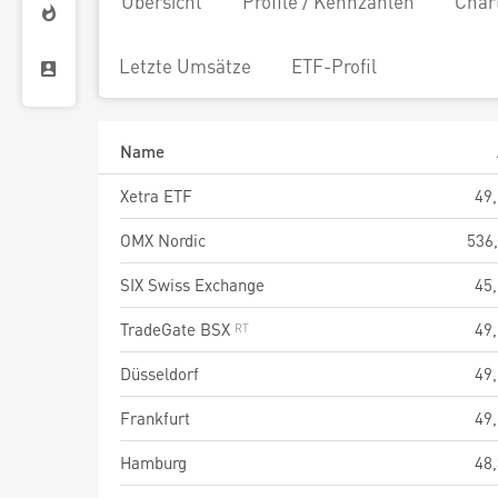
Übersicht
Profile / Kennzahlen
Char
Letzte Umsätze
ETF-Profil
Name
Xetra ETF
49
OMX Nordic
536
SIX Swiss Exchange
45
TradeGate BSX
49
Düsseldorf
49
Frankfurt
49
Hamburg
48