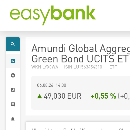
Amundi Global Aggre
Green Bond UCITS ET
WKN LYX0WA | ISIN LU1563454310 | ETF
06.08.26 14:30
49,030
EUR
+0,55 %
(
+0