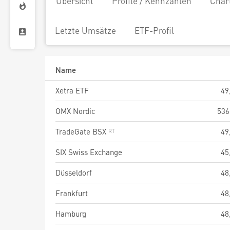
Übersicht
Profile / Kennzahlen
Char
Letzte Umsätze
ETF-Profil
Name
Xetra ETF
49
OMX Nordic
536
TradeGate BSX
49
SIX Swiss Exchange
45
Düsseldorf
48
Frankfurt
48
Hamburg
48