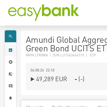
Amundi Global Aggre
Green Bond UCITS ET
WKN LYX0WA | ISIN LU1563454310 | ETF
06.08.26 22:10
49,289
EUR
-
(
-
)