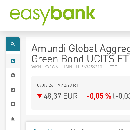
Amundi Global Aggre
Green Bond UCITS ET
WKN LYX0WA | ISIN LU1563454310 | ETF
07.08.26 19:42:23
RT
48,37
EUR
-0,05 %
(
-0,0