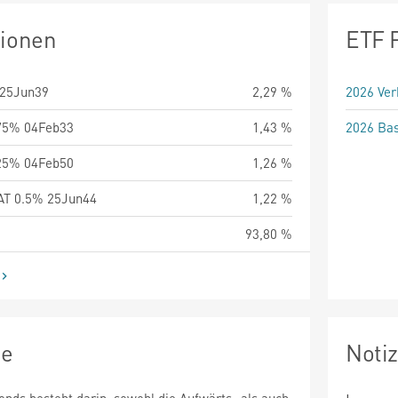
tionen
ETF 
25Jun39
2,29 %
2026 Ver
75% 04Feb33
1,43 %
2026 Bas
25% 04Feb50
1,26 %
T 0.5% 25Jun44
1,22 %
93,80 %
ie
Noti
onds besteht darin, sowohl die Aufwärts- als auch