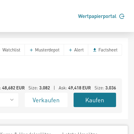
Wertpapierportal
Watchlist
Musterdepot
Alert
Factsheet
:
48,682
EUR
Size:
3.082
| Ask:
49,418
EUR
Size:
3.036
Verkaufen
Kaufen