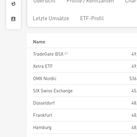
Übersicht
Profile / Kennzahlen
Char
Letzte Umsätze
ETF-Profil
Name
TradeGate BSX
49
Xetra ETF
49
OMX Nordic
536
SIX Swiss Exchange
45
Düsseldorf
48
Frankfurt
48
Hamburg
48