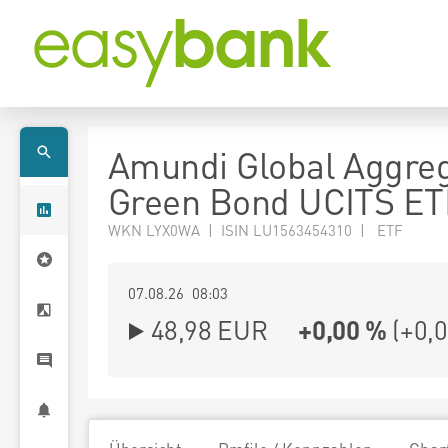
Amundi Global Aggre
Green Bond UCITS ET
WKN LYX0WA | ISIN LU1563454310 | ETF
07.08.26 08:03
48,98
EUR
+0,00 %
(
+0,